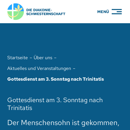
Zum
MENÜ
Inhalt
springen
PFLEGE
WOHNEN
Startseite
Über uns
KARRIERE
Aktuelles und Veranstaltungen
BILDUNG
Gottesdienst am 3. Sonntag nach Trinitatis
ÜBER UNS
Gottesdienst am 3. Sonntag nach
ENGAGEMENT
Trinitatis
SERVICE
Der Menschensohn ist gekommen,