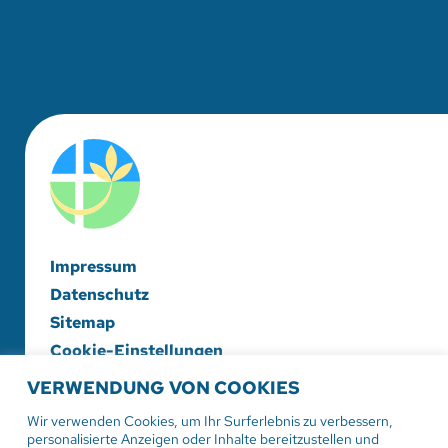
Impressum
Datenschutz
Sitemap
Cookie-Einstellungen
VERWENDUNG VON COOKIES
Evangelische Diakonieschwesternschaft
Herrenberg-Korntal e. V.
Wir verwenden Cookies, um Ihr Surferlebnis zu verbessern,
personalisierte Anzeigen oder Inhalte bereitzustellen und
Hildrizhauser Str. 29