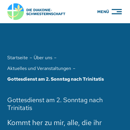
Zum
MENÜ
Inhalt
springen
PFLEGE
WOHNEN
Startseite
Über uns
KARRIERE
Aktuelles und Veranstaltungen
BILDUNG
Gottesdienst am 2. Sonntag nach Trinitatis
ÜBER UNS
Gottesdienst am 2. Sonntag nach
ENGAGEMENT
Trinitatis
SERVICE
Kommt her zu mir, alle, die ihr