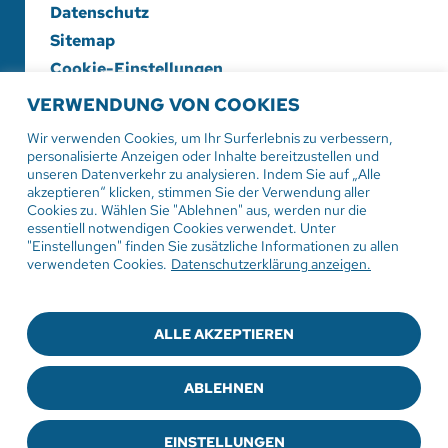
Datenschutz
Sitemap
Cookie-Einstellungen
VERWENDUNG VON COOKIES
Evangelische Diakonieschwesternschaft
Herrenberg-Korntal e. V.
Wir verwenden Cookies, um Ihr Surferlebnis zu verbessern,
personalisierte Anzeigen oder Inhalte bereitzustellen und
Hildrizhauser Str. 29
unseren Datenverkehr zu analysieren. Indem Sie auf „Alle
71083 Herrenberg
akzeptieren“ klicken, stimmen Sie der Verwendung aller
Cookies zu. Wählen Sie "Ablehnen" aus, werden nur die
essentiell notwendigen Cookies verwendet. Unter
Tel:
07032 206-0
"Einstellungen" finden Sie zusätzliche Informationen zu allen
Mail: info
@evdiak.de
verwendeten Cookies.
Datenschutzerklärung anzeigen.
ALLE AKZEPTIEREN
© 2025
Die Diakonie-Schwesternschaft
ABLEHNEN
Sie haben Fragen zur Medizinproduktesicherheit?
Schreiben Sie uns an
medizinprodukte@evdiak.de
EINSTELLUNGEN