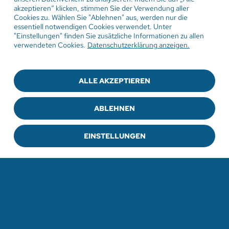
akzeptieren“ klicken, stimmen Sie der Verwendung aller
Cookies zu. Wählen Sie "Ablehnen" aus, werden nur die
essentiell notwendigen Cookies verwendet. Unter
"Einstellungen" finden Sie zusätzliche Informationen zu allen
verwendeten Cookies.
Datenschutzerklärung anzeigen.
ALLE AKZEPTIEREN
ABLEHNEN
EINSTELLUNGEN
ZUR PRESSEMITTEILUNG
ZU ALLEN PRESSEMITTEILUNGEN