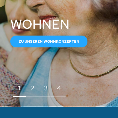
WOHNEN
ZU UNSEREN WOHNKONZEPTEN
1
2
3
4