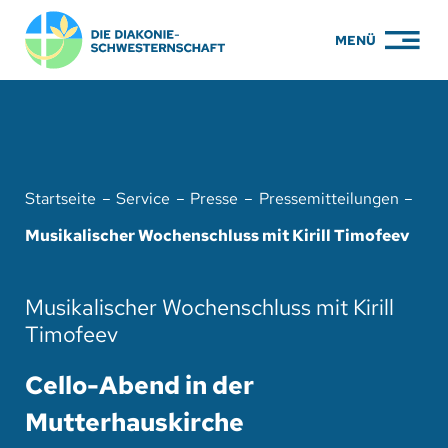
Zum
MENÜ
Inhalt
springen
PFLEGE
WOHNEN
Startseite
Service
Presse
Pressemitteilungen
KARRIERE
Musikalischer Wochenschluss mit Kirill Timofeev
BILDUNG
Musikalischer Wochenschluss mit Kirill
ÜBER UNS
Timofeev
ENGAGEMENT
Cello-Abend in der
SERVICE
Mutterhauskirche