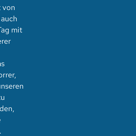
t von
 auch
Tag mit
erer
as
rrer,
unseren
zu
den,
e
.