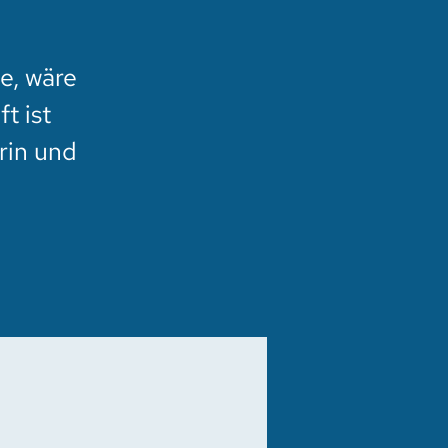
e, wäre
t ist
rin und