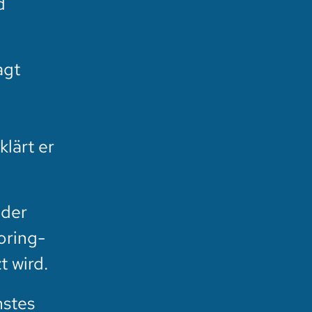
d
agt
klärt er
 der
oring-
t wird.
nstes