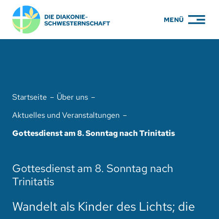
Zum
MENÜ
Inhalt
springen
PFLEGE
WOHNEN
Startseite
Über uns
KARRIERE
Aktuelles und Veranstaltungen
BILDUNG
Gottesdienst am 8. Sonntag nach Trinitatis
ÜBER UNS
Gottesdienst am 8. Sonntag nach
ENGAGEMENT
Trinitatis
SERVICE
Wandelt als Kinder des Lichts; die