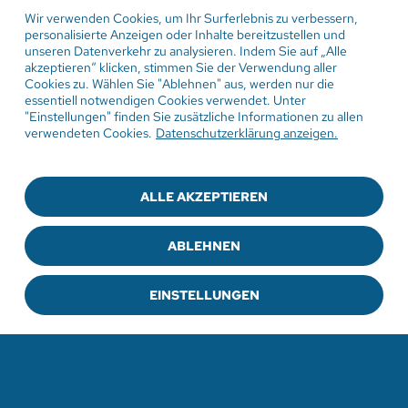
VERANSTALTUNGEN
Wir verwenden Cookies, um Ihr Surferlebnis zu verbessern,
personalisierte Anzeigen oder Inhalte bereitzustellen und
unseren Datenverkehr zu analysieren. Indem Sie auf „Alle
akzeptieren“ klicken, stimmen Sie der Verwendung aller
Cookies zu. Wählen Sie "Ablehnen" aus, werden nur die
2. August 2026
essentiell notwendigen Cookies verwendet. Unter
"Einstellungen" finden Sie zusätzliche Informationen zu allen
Gottesdienst in der
verwendeten Cookies.
Datenschutzerklärung anzeigen.
Sommerpredigtreihe Engel
Damit hat niemand gerechnet
ALLE AKZEPTIEREN
Pfarrer Ulrich Weber
ABLEHNEN
EINSTELLUNGEN