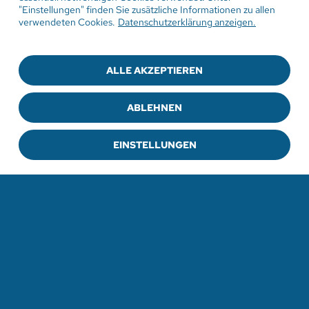
"Einstellungen" finden Sie zusätzliche Informationen zu allen
Gottesdienst in der
verwendeten Cookies.
Datenschutzerklärung anzeigen.
Sommerpredigtreihe Engel
Sitzengelassen, was nun? Hagar und der
ALLE AKZEPTIEREN
Engel - Teil 1
ABLEHNEN
Pfarrerin Ulrike Nuding
EINSTELLUNGEN
ZUR VERANSTALTUNG