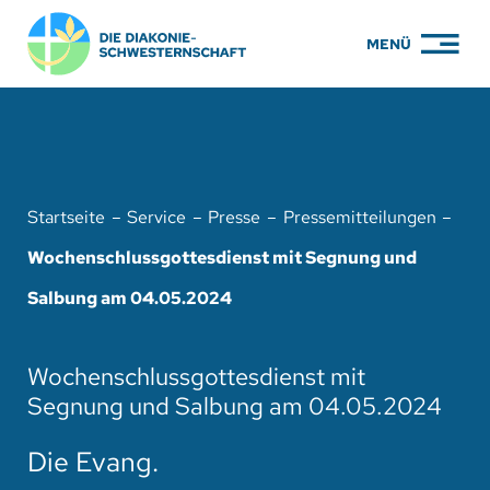
Zum
MENÜ
Inhalt
springen
PFLEGE
WOHNEN
Startseite
Service
Presse
Pressemitteilungen
KARRIERE
Wochenschlussgottesdienst mit Segnung und
BILDUNG
Salbung am 04.05.2024
ÜBER UNS
Wochenschlussgottesdienst mit
ENGAGEMENT
Segnung und Salbung am 04.05.2024
SERVICE
Die Evang.