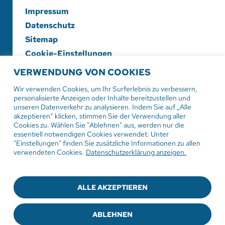
Impressum
Datenschutz
Sitemap
Cookie-Einstellungen
VERWENDUNG VON COOKIES
Evangelische Diakonieschwesternschaft
Herrenberg-Korntal e. V.
Wir verwenden Cookies, um Ihr Surferlebnis zu verbessern,
personalisierte Anzeigen oder Inhalte bereitzustellen und
Hildrizhauser Str. 29
unseren Datenverkehr zu analysieren. Indem Sie auf „Alle
71083 Herrenberg
akzeptieren“ klicken, stimmen Sie der Verwendung aller
Cookies zu. Wählen Sie "Ablehnen" aus, werden nur die
essentiell notwendigen Cookies verwendet. Unter
Tel:
07032 206-0
"Einstellungen" finden Sie zusätzliche Informationen zu allen
Mail: info
@evdiak.de
verwendeten Cookies.
Datenschutzerklärung anzeigen.
ALLE AKZEPTIEREN
© 2025
Die Diakonie-Schwesternschaft
ABLEHNEN
Sie haben Fragen zur Medizinproduktesicherheit?