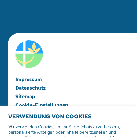
Impressum
Datenschutz
Sitemap
Cookie-Einstellungen
VERWENDUNG VON COOKIES
Evangelische Diakonieschwesternschaft
Herrenberg-Korntal e. V.
Wir verwenden Cookies, um Ihr Surferlebnis zu verbessern,
personalisierte Anzeigen oder Inhalte bereitzustellen und
Hildrizhauser Str. 29