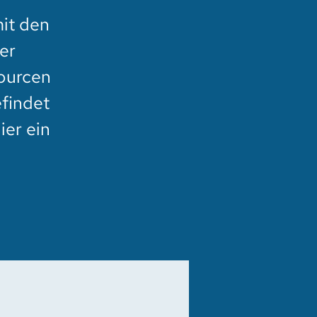
it den
er
sourcen
efindet
ier ein