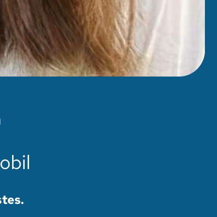
l
obil
tes.