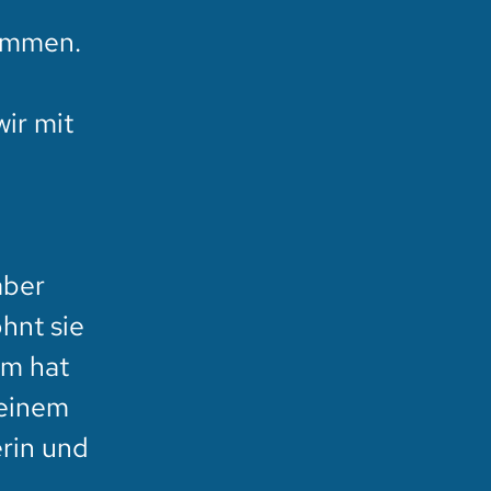
n
nommen.
wir mit
aber
hnt sie
im hat
 einem
erin und