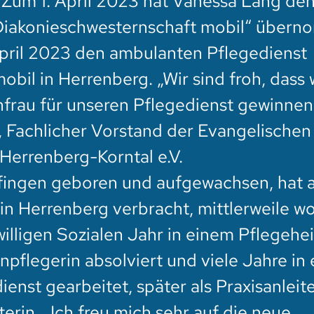
. Zum 1. April 2023 hat Vanessa Lang de
Diakonieschwesternschaft mobil“ über
 April 2023 den ambulanten Pflegedienst
bil in Herrenberg. „Wir sind froh, dass 
hfrau für unseren Pflegedienst gewinnen
, Fachlicher Vorstand der Evangelischen
Herrenberg-Korntal e.V.
elfingen geboren und aufgewachsen, hat 
 in Herrenberg verbracht, mittlerweile wo
illigen Sozialen Jahr in einem Pflegehe
enpflegerin absolviert und viele Jahre in
nst gearbeitet, später als Praxisanleit
terin. „Ich freu mich sehr auf die neue