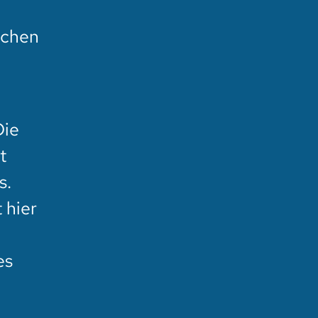
eichen
Die
t
s.
 hier
es