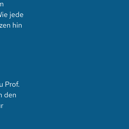
em
Wie jede
zen hin
 Prof.
ch den
ür