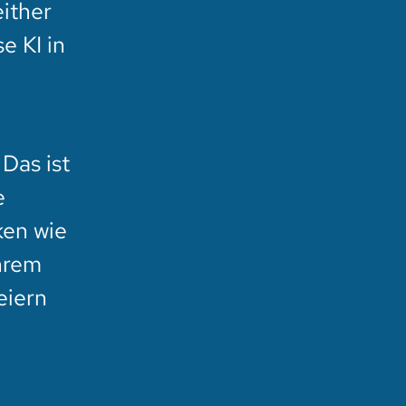
either
e KI in
Das ist
e
ken wie
hrem
eiern