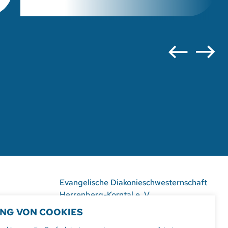
Evangelische Diakonieschwesternschaft
Herrenberg-Korntal e. V.
Hildrizhauser Str. 29
NG VON COOKIES
71083 Herrenberg