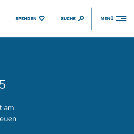
SPENDEN
SUCHE
MENÜ
25
t am
neuen