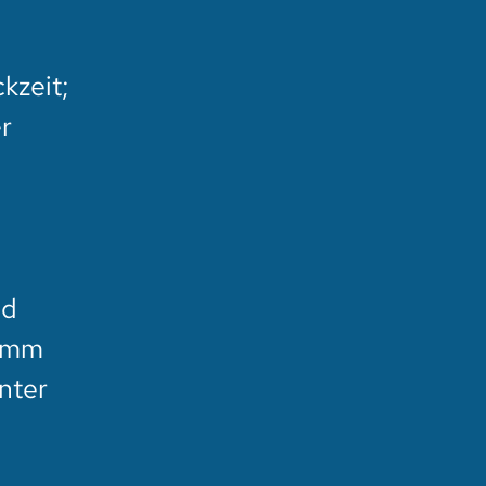
kzeit;
r
nd
ramm
nter