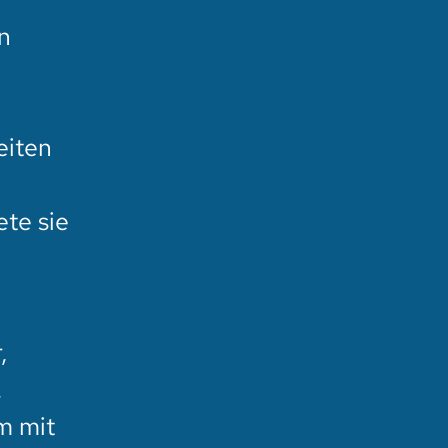
n
eiten
n
te sie
,
.
m mit