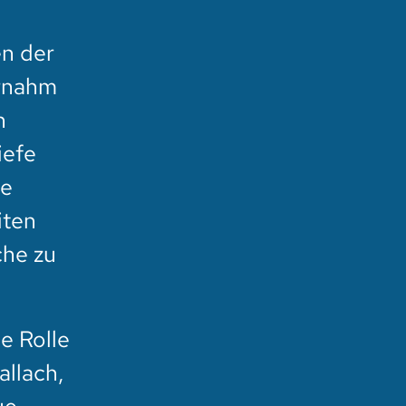
en der
ernahm
n
iefe
te
iten
he zu
e Rolle
allach,