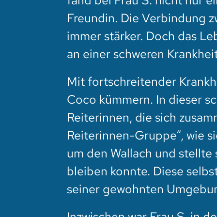
fand bei Frau S. nicht nur 
Freundin. Die Verbindung z
immer stärker. Doch das Le
an einer schweren Krankheit
Mit fortschreitender Krankh
Coco kümmern. In dieser s
Reiterinnen, die sich zusa
Reiterinnen-Gruppe“, wie si
um den Wallach und stellte 
bleiben konnte. Diese selbs
seiner gewohnten Umgebung 
Inzwischen war Frau S. in d