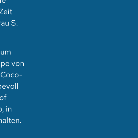
ue
Zeit
au S.
t um
ppe von
 „Coco-
bevoll
of
, in
alten.