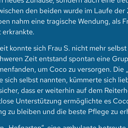
ein neues Zuhause, sondern auch eine tre
wischen den beiden wurde im Laufe der 
ben nahm eine tragische Wendung, als Fr
 erkrankte.
eit konnte sich Frau S. nicht mehr selbs
chweren Zeit entstand spontan eine Gru
mmenfanden, um Coco zu versorgen. Die
e sich selbst nannten, kümmerte sich lie
sicher, dass er weiterhin auf dem Reiterh
tlose Unterstützung ermöglichte es Coco
zu bleiben und die beste Pflege zu erh
en „Hofgarten“, eine ambulante betreute