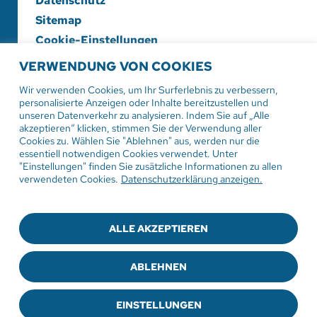
Datenschutz
Sitemap
Cookie-Einstellungen
VERWENDUNG VON COOKIES
Evangelische Diakonieschwesternschaft
Herrenberg-Korntal e. V.
Wir verwenden Cookies, um Ihr Surferlebnis zu verbessern,
personalisierte Anzeigen oder Inhalte bereitzustellen und
Hildrizhauser Str. 29
unseren Datenverkehr zu analysieren. Indem Sie auf „Alle
71083 Herrenberg
akzeptieren“ klicken, stimmen Sie der Verwendung aller
Cookies zu. Wählen Sie "Ablehnen" aus, werden nur die
essentiell notwendigen Cookies verwendet. Unter
Tel:
07032 206-0
"Einstellungen" finden Sie zusätzliche Informationen zu allen
Mail: info
@evdiak.de
verwendeten Cookies.
Datenschutzerklärung anzeigen.
ALLE AKZEPTIEREN
© 2025
Die Diakonie-Schwesternschaft
ABLEHNEN
Sie haben Fragen zur Medizinproduktesicherheit?
Schreiben Sie uns an
medizinprodukte@evdiak.de
EINSTELLUNGEN