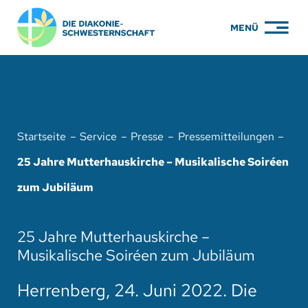
Zum
MENÜ
Inhalt
springen
PFLEGE
WOHNEN
Startseite
Service
Presse
Pressemitteilungen
KARRIERE
25 Jahre Mutterhauskirche – Musikalische Soiréen
BILDUNG
zum Jubiläum
ÜBER UNS
25 Jahre Mutterhauskirche –
ENGAGEMENT
Musikalische Soiréen zum Jubiläum
SERVICE
Herrenberg, 24. Juni 2022. Die