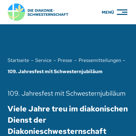
Zum
MENÜ
Inhalt
springen
PFLEGE
WOHNEN
Startseite
Service
Presse
Pressemitteilungen
KARRIERE
109. Jahresfest mit Schwesternjubiläum
BILDUNG
109. Jahresfest mit Schwesternjubiläum
ÜBER UNS
Viele Jahre treu im diakonischen
ENGAGEMENT
Dienst der
SERVICE
Diakonieschwesternschaft