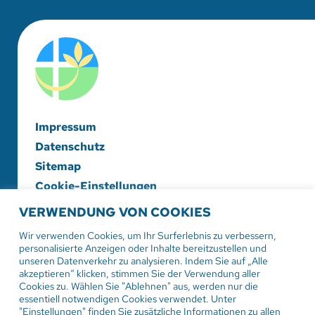
Impressum
Datenschutz
Sitemap
Cookie-Einstellungen
VERWENDUNG VON COOKIES
Evangelische Diakonieschwesternschaft
Herrenberg-Korntal e. V.
Wir verwenden Cookies, um Ihr Surferlebnis zu verbessern,
personalisierte Anzeigen oder Inhalte bereitzustellen und
Hildrizhauser Str. 29
unseren Datenverkehr zu analysieren. Indem Sie auf „Alle
71083 Herrenberg
akzeptieren“ klicken, stimmen Sie der Verwendung aller
Cookies zu. Wählen Sie "Ablehnen" aus, werden nur die
essentiell notwendigen Cookies verwendet. Unter
Tel:
07032 206-0
"Einstellungen" finden Sie zusätzliche Informationen zu allen