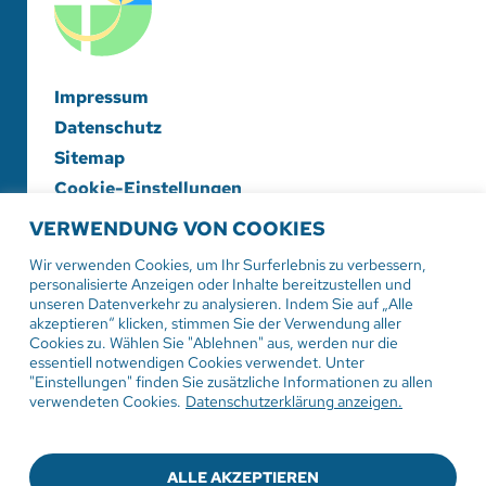
Impressum
Datenschutz
Sitemap
Cookie-Einstellungen
VERWENDUNG VON COOKIES
Evangelische Diakonieschwesternschaft
Herrenberg-Korntal e. V.
Wir verwenden Cookies, um Ihr Surferlebnis zu verbessern,
personalisierte Anzeigen oder Inhalte bereitzustellen und
Hildrizhauser Str. 29
unseren Datenverkehr zu analysieren. Indem Sie auf „Alle
71083 Herrenberg
akzeptieren“ klicken, stimmen Sie der Verwendung aller
Cookies zu. Wählen Sie "Ablehnen" aus, werden nur die
essentiell notwendigen Cookies verwendet. Unter
Tel:
07032 206-0
"Einstellungen" finden Sie zusätzliche Informationen zu allen
Mail: info
@evdiak.de
verwendeten Cookies.
Datenschutzerklärung anzeigen.
ALLE AKZEPTIEREN