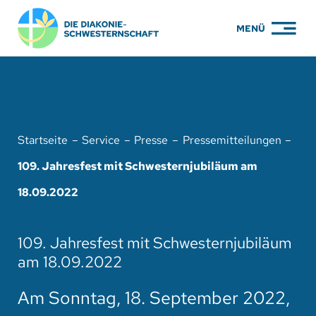
Zum
MENÜ
Inhalt
springen
PFLEGE
WOHNEN
Startseite
Service
Presse
Pressemitteilungen
KARRIERE
109. Jahresfest mit Schwesternjubiläum am
BILDUNG
18.09.2022
ÜBER UNS
109. Jahresfest mit Schwesternjubiläum
ENGAGEMENT
am 18.09.2022
SERVICE
Am Sonntag, 18. September 2022,