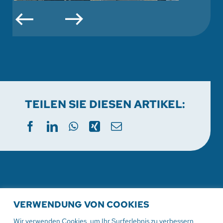
TEILEN SIE DIESEN ARTIKEL:
WEITERE AKTUELLE
VERWENDUNG VON COOKIES
VERANSTALTUNGEN
Wir verwenden Cookies, um Ihr Surferlebnis zu verbessern,