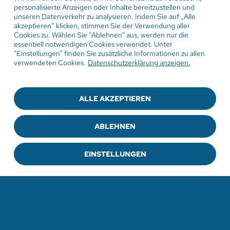
personalisierte Anzeigen oder Inhalte bereitzustellen und
unseren Datenverkehr zu analysieren. Indem Sie auf „Alle
akzeptieren“ klicken, stimmen Sie der Verwendung aller
Cookies zu. Wählen Sie "Ablehnen" aus, werden nur die
2. August 2026
essentiell notwendigen Cookies verwendet. Unter
"Einstellungen" finden Sie zusätzliche Informationen zu allen
Gottesdienst in der
verwendeten Cookies.
Datenschutzerklärung anzeigen.
Sommerpredigtreihe Engel
Damit hat niemand gerechnet
ALLE AKZEPTIEREN
Pfarrer Ulrich Weber
ABLEHNEN
EINSTELLUNGEN