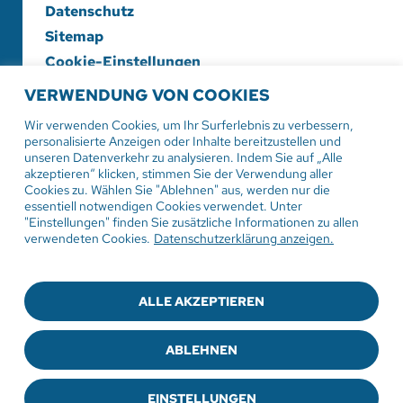
Datenschutz
Sitemap
Cookie-Einstellungen
VERWENDUNG VON COOKIES
Evangelische Diakonieschwesternschaft
Herrenberg-Korntal e. V.
Wir verwenden Cookies, um Ihr Surferlebnis zu verbessern,
personalisierte Anzeigen oder Inhalte bereitzustellen und
Hildrizhauser Str. 29
unseren Datenverkehr zu analysieren. Indem Sie auf „Alle
71083 Herrenberg
akzeptieren“ klicken, stimmen Sie der Verwendung aller
Cookies zu. Wählen Sie "Ablehnen" aus, werden nur die
essentiell notwendigen Cookies verwendet. Unter
Tel:
07032 206-0
"Einstellungen" finden Sie zusätzliche Informationen zu allen
Mail: info
@evdiak.de
verwendeten Cookies.
Datenschutzerklärung anzeigen.
ALLE AKZEPTIEREN
© 2025
Die Diakonie-Schwesternschaft
ABLEHNEN
Sie haben Fragen zur Medizinproduktesicherheit?
Schreiben Sie uns an
medizinprodukte@evdiak.de
EINSTELLUNGEN