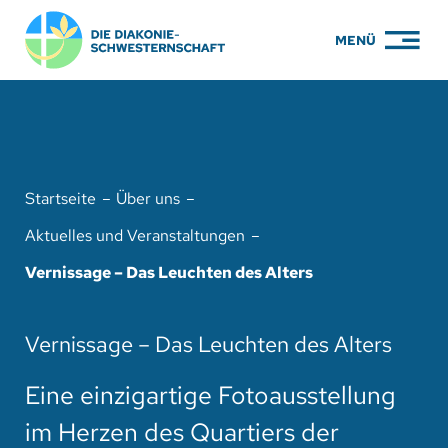
Zum
MENÜ
Inhalt
springen
PFLEGE
WOHNEN
Startseite
Über uns
KARRIERE
Aktuelles und Veranstaltungen
BILDUNG
Vernissage – Das Leuchten des Alters
ÜBER UNS
Vernissage – Das Leuchten des Alters
ENGAGEMENT
Eine einzigartige Fotoausstellung
SERVICE
im Herzen des Quartiers der