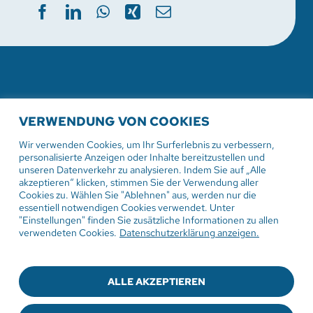
WEITERE AKTUELLE
VERWENDUNG VON COOKIES
VERANSTALTUNGEN
Wir verwenden Cookies, um Ihr Surferlebnis zu verbessern,
personalisierte Anzeigen oder Inhalte bereitzustellen und
unseren Datenverkehr zu analysieren. Indem Sie auf „Alle
akzeptieren“ klicken, stimmen Sie der Verwendung aller
Cookies zu. Wählen Sie "Ablehnen" aus, werden nur die
2. August 2026
essentiell notwendigen Cookies verwendet. Unter
"Einstellungen" finden Sie zusätzliche Informationen zu allen
Gottesdienst in der
verwendeten Cookies.
Datenschutzerklärung anzeigen.
Sommerpredigtreihe Engel
Damit hat niemand gerechnet
ALLE AKZEPTIEREN
Pfarrer Ulrich Weber