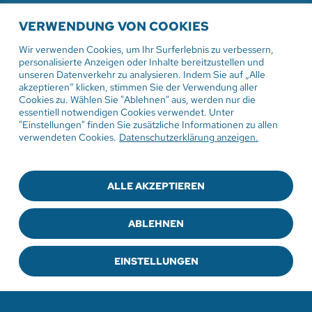
WEITERE AKTUELLE
VERWENDUNG VON COOKIES
VERANSTALTUNGEN
Wir verwenden Cookies, um Ihr Surferlebnis zu verbessern,
personalisierte Anzeigen oder Inhalte bereitzustellen und
unseren Datenverkehr zu analysieren. Indem Sie auf „Alle
akzeptieren“ klicken, stimmen Sie der Verwendung aller
Cookies zu. Wählen Sie "Ablehnen" aus, werden nur die
2. August 2026
essentiell notwendigen Cookies verwendet. Unter
"Einstellungen" finden Sie zusätzliche Informationen zu allen
Gottesdienst in der
verwendeten Cookies.
Datenschutzerklärung anzeigen.
Sommerpredigtreihe Engel
Damit hat niemand gerechnet
ALLE AKZEPTIEREN
Pfarrer Ulrich Weber
ABLEHNEN
EINSTELLUNGEN