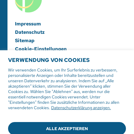
Impressum
Datenschutz
Sitemap
Cookie-Einstellungen
VERWENDUNG VON COOKIES
Evangelische Diakonieschwesternschaft
Herrenberg-Korntal e. V.
Wir verwenden Cookies, um Ihr Surferlebnis zu verbessern,
personalisierte Anzeigen oder Inhalte bereitzustellen und
Hildrizhauser Str. 29
unseren Datenverkehr zu analysieren. Indem Sie auf „Alle
71083 Herrenberg
akzeptieren“ klicken, stimmen Sie der Verwendung aller
Cookies zu. Wählen Sie "Ablehnen" aus, werden nur die
essentiell notwendigen Cookies verwendet. Unter
Tel:
07032 206-0
"Einstellungen" finden Sie zusätzliche Informationen zu allen
Mail: info
@evdiak.de
verwendeten Cookies.
Datenschutzerklärung anzeigen.
ALLE AKZEPTIEREN