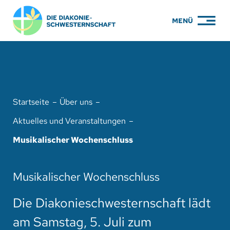
Zum
MENÜ
Inhalt
springen
PFLEGE
WOHNEN
Startseite
Über uns
KARRIERE
Aktuelles und Veranstaltungen
BILDUNG
Musikalischer Wochenschluss
ÜBER UNS
Musikalischer Wochenschluss
ENGAGEMENT
Die Diakonieschwesternschaft lädt
SERVICE
am Samstag, 5. Juli zum