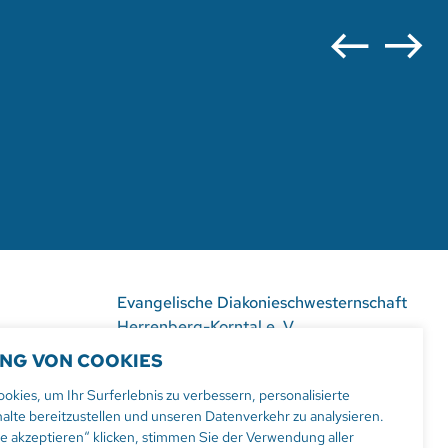
Evangelische Diakonieschwesternschaft
Herrenberg-Korntal e. V.
Hildrizhauser Str. 29
NG VON COOKIES
71083 Herrenberg
kies, um Ihr Surferlebnis zu verbessern, personalisierte
alte bereitzustellen und unseren Datenverkehr zu analysieren.
Tel:
07032 206-0
le akzeptieren“ klicken, stimmen Sie der Verwendung aller
Mail: info
@evdiak.de