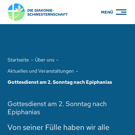
Zum
MENÜ
Inhalt
springen
PFLEGE
WOHNEN
Startseite
Über uns
KARRIERE
Aktuelles und Veranstaltungen
BILDUNG
Gottesdienst am 2. Sonntag nach Epiphanias
ÜBER UNS
Gottesdienst am 2. Sonntag nach
ENGAGEMENT
Epiphanias
SERVICE
Von seiner Fülle haben wir alle