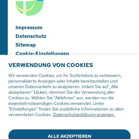
Impressum
Datenschutz
Sitemap
Cookie-Einstellungen
VERWENDUNG VON COOKIES
Evangelische Diakonieschwesternschaft
Herrenberg-Korntal e. V.
Wir verwenden Cookies, um Ihr Surferlebnis zu verbessern,
personalisierte Anzeigen oder Inhalte bereitzustellen und
Hildrizhauser Str. 29
unseren Datenverkehr zu analysieren. Indem Sie auf „Alle
71083 Herrenberg
akzeptieren“ klicken, stimmen Sie der Verwendung aller
Cookies zu. Wählen Sie "Ablehnen" aus, werden nur die
essentiell notwendigen Cookies verwendet. Unter
Tel:
07032 206-0
"Einstellungen" finden Sie zusätzliche Informationen zu allen
Mail: info
@evdiak.de
verwendeten Cookies.
Datenschutzerklärung anzeigen.
ALLE AKZEPTIEREN