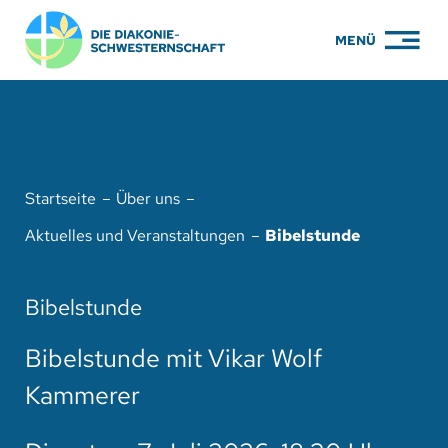
Zum
MENÜ
Inhalt
springen
PFLEGE
WOHNEN
Startseite
Über uns
KARRIERE
Aktuelles und Veranstaltungen
Bibelstunde
BILDUNG
Bibelstunde
ÜBER UNS
Bibelstunde mit Vikar Wolf
ENGAGEMENT
Kammerer
SERVICE