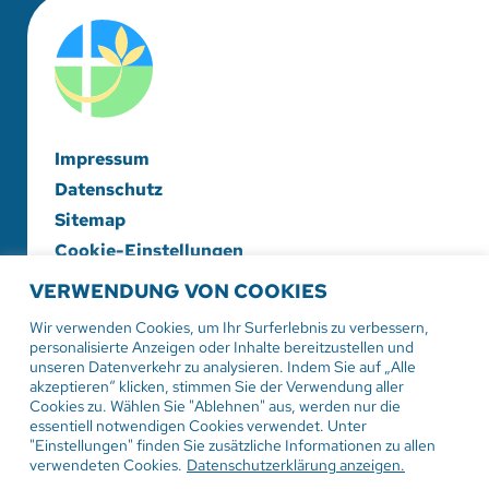
Impressum
Datenschutz
Sitemap
Cookie-Einstellungen
VERWENDUNG VON COOKIES
Evangelische Diakonieschwesternschaft
Herrenberg-Korntal e. V.
Wir verwenden Cookies, um Ihr Surferlebnis zu verbessern,
personalisierte Anzeigen oder Inhalte bereitzustellen und
Hildrizhauser Str. 29
unseren Datenverkehr zu analysieren. Indem Sie auf „Alle
71083 Herrenberg
akzeptieren“ klicken, stimmen Sie der Verwendung aller
Cookies zu. Wählen Sie "Ablehnen" aus, werden nur die
essentiell notwendigen Cookies verwendet. Unter
Tel:
07032 206-0
"Einstellungen" finden Sie zusätzliche Informationen zu allen
Mail: info
@evdiak.de
verwendeten Cookies.
Datenschutzerklärung anzeigen.