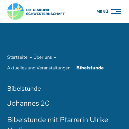
Zum
MENÜ
Inhalt
springen
PFLEGE
WOHNEN
Startseite
Über uns
KARRIERE
Aktuelles und Veranstaltungen
Bibelstunde
BILDUNG
Bibelstunde
ÜBER UNS
Johannes 20
ENGAGEMENT
SERVICE
Bibelstunde mit Pfarrerin Ulrike