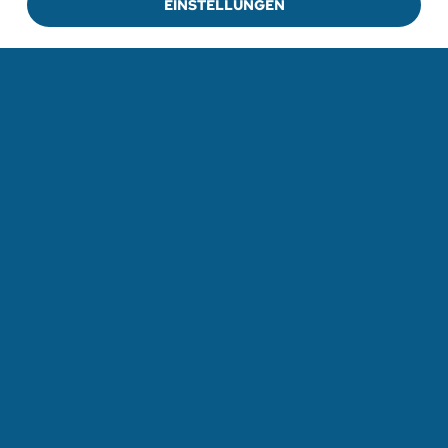
EINSTELLUNGEN
ZUR VERANSTALTUNG
ZU ALLEN VERANSTALTUNGEN