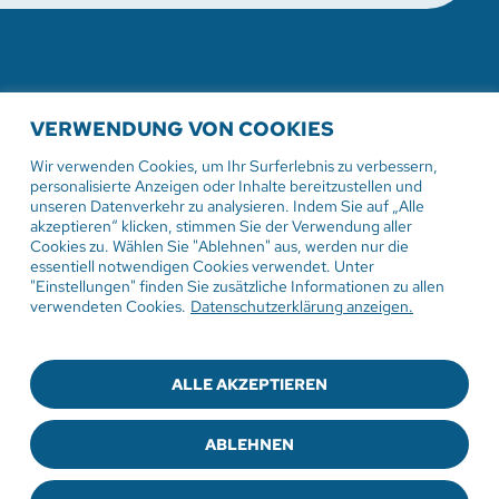
WEITERE AKTUELLE
VERWENDUNG VON COOKIES
VERANSTALTUNGEN
Wir verwenden Cookies, um Ihr Surferlebnis zu verbessern,
personalisierte Anzeigen oder Inhalte bereitzustellen und
unseren Datenverkehr zu analysieren. Indem Sie auf „Alle
akzeptieren“ klicken, stimmen Sie der Verwendung aller
Cookies zu. Wählen Sie "Ablehnen" aus, werden nur die
2. August 2026
essentiell notwendigen Cookies verwendet. Unter
"Einstellungen" finden Sie zusätzliche Informationen zu allen
Gottesdienst in der
verwendeten Cookies.
Datenschutzerklärung anzeigen.
Sommerpredigtreihe Engel
Damit hat niemand gerechnet
ALLE AKZEPTIEREN
Pfarrer Ulrich Weber
ABLEHNEN