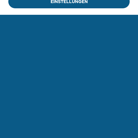
EINSTELLUNGEN
ZUR VERANSTALTUNG
ZU ALLEN VERANSTALTUNGEN