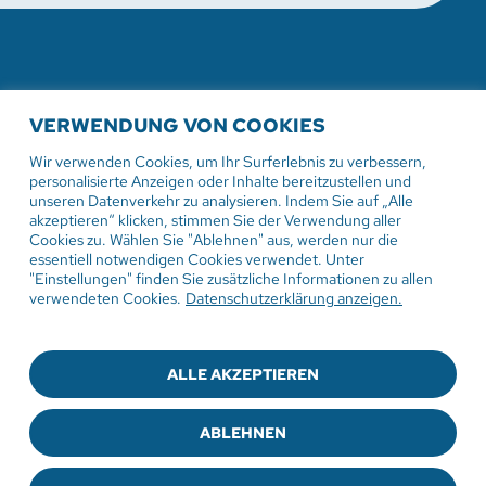
WEITERE AKTUELLE
VERWENDUNG VON COOKIES
VERANSTALTUNGEN
Wir verwenden Cookies, um Ihr Surferlebnis zu verbessern,
personalisierte Anzeigen oder Inhalte bereitzustellen und
unseren Datenverkehr zu analysieren. Indem Sie auf „Alle
akzeptieren“ klicken, stimmen Sie der Verwendung aller
Cookies zu. Wählen Sie "Ablehnen" aus, werden nur die
2. August 2026
essentiell notwendigen Cookies verwendet. Unter
"Einstellungen" finden Sie zusätzliche Informationen zu allen
Gottesdienst in der
verwendeten Cookies.
Datenschutzerklärung anzeigen.
Sommerpredigtreihe Engel
Damit hat niemand gerechnet
ALLE AKZEPTIEREN
Pfarrer Ulrich Weber
ABLEHNEN