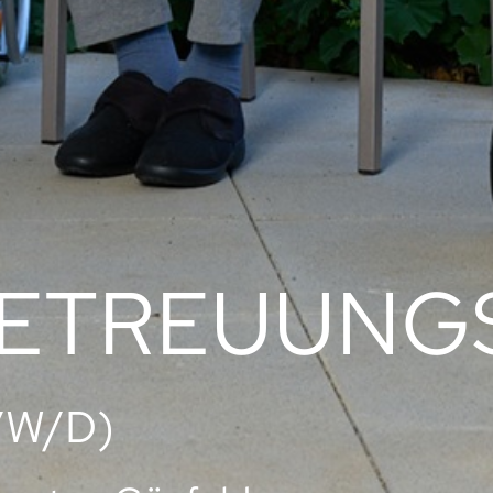
ETREUUNG
/W/D)