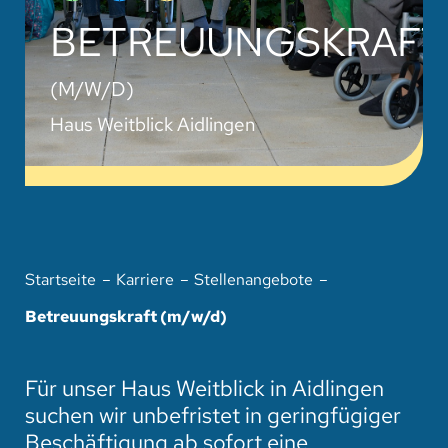
HOTEL
BETREUUNGSKRAFT
SPENDEN
(M/W/D)
SUCHE
Haus Weitblick Aidlingen
Startseite
Karriere
Stellenangebote
Betreuungskraft (m/w/d)
Für unser Haus Weitblick in Aidlingen
suchen wir unbefristet in geringfügiger
Beschäftigung ab sofort eine