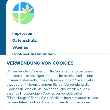
Impressum
Datenschutz
Sitemap
Cookie-Einstellungen
VERWENDUNG VON COOKIES
Evangelische Diakonieschwesternschaft
Herrenberg-Korntal e. V.
Wir verwenden Cookies, um Ihr Surferlebnis zu verbessern,
personalisierte Anzeigen oder Inhalte bereitzustellen und
Hildrizhauser Str. 29
unseren Datenverkehr zu analysieren. Indem Sie auf „Alle
71083 Herrenberg
akzeptieren“ klicken, stimmen Sie der Verwendung aller
Cookies zu. Wählen Sie "Ablehnen" aus, werden nur die
essentiell notwendigen Cookies verwendet. Unter
Tel:
07032 206-0
"Einstellungen" finden Sie zusätzliche Informationen zu allen
Mail: info
@evdiak.de
verwendeten Cookies.
Datenschutzerklärung anzeigen.