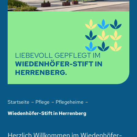
HOTEL
SPENDEN
SUCHE
LIEBEVOLL GEPFLEGT IM
WIEDENHÖFER-STIFT IN
HERRENBERG.
Startseite
Pflege
Pflegeheime
Wiedenhöfer-Stift in Herrenberg
Herzlich Willkommen im Wiedenhöfer-