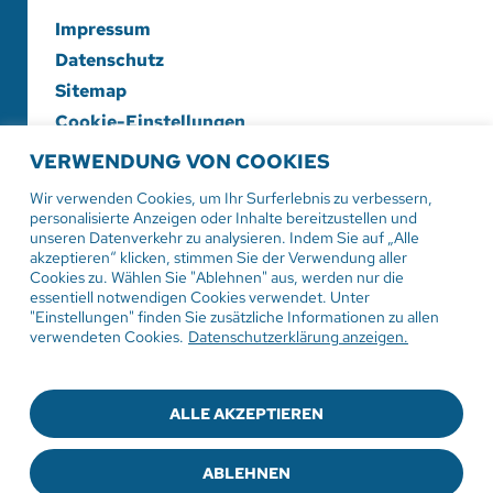
Impressum
Datenschutz
Sitemap
Cookie-Einstellungen
VERWENDUNG VON COOKIES
Evangelische Diakonieschwesternschaft
Herrenberg-Korntal e. V.
Wir verwenden Cookies, um Ihr Surferlebnis zu verbessern,
personalisierte Anzeigen oder Inhalte bereitzustellen und
Hildrizhauser Str. 29
unseren Datenverkehr zu analysieren. Indem Sie auf „Alle
71083 Herrenberg
akzeptieren“ klicken, stimmen Sie der Verwendung aller
Cookies zu. Wählen Sie "Ablehnen" aus, werden nur die
essentiell notwendigen Cookies verwendet. Unter
Tel:
07032 206-0
"Einstellungen" finden Sie zusätzliche Informationen zu allen
Mail: info
@evdiak.de
verwendeten Cookies.
Datenschutzerklärung anzeigen.
ALLE AKZEPTIEREN
© 2025
Die Diakonie-Schwesternschaft
ABLEHNEN
Sie haben Fragen zur Medizinproduktesicherheit?