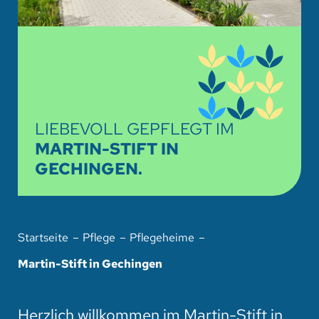
HOTEL
SPENDEN
SUCHE
LIEBEVOLL GEPFLEGT IM
MARTIN-STIFT IN
GECHINGEN.
Startseite
Pflege
Pflegeheime
Martin-Stift in Gechingen
Herzlich willkommen im Martin-Stift in